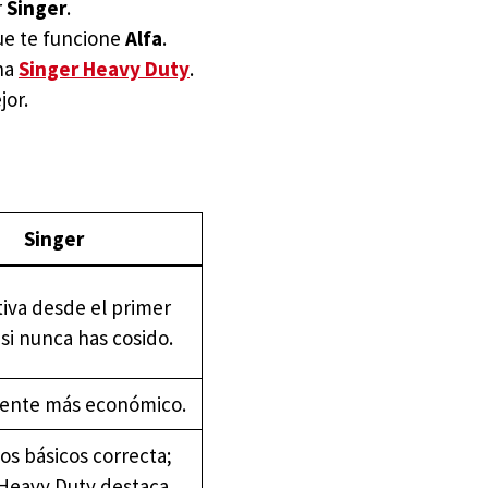
r
Singer
.
ue te funcione
Alfa
.
una
Singer Heavy Duty
.
jor.
Singer
tiva desde el primer
 si nunca has cosido.
nte más económico.
s básicos correcta;
Heavy Duty destaca